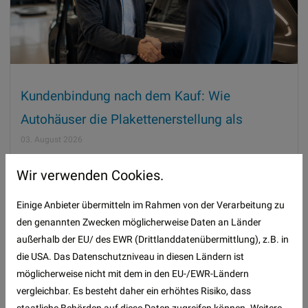
Kundenbindung nach dem Kauf: Wie
Autohäuser die Plakettenerstellung als
Serviceleistung positionieren
03. August 2026
Wie Autohäuser die Umweltplakette als Servicebaustein
Wir verwenden Cookies.
positionieren, um Kunden nach dem Kauf dauerhaft an ihren eigenen
Betrieb zu binden.
Einige Anbieter übermitteln im Rahmen von der Verarbeitung zu
den genannten Zwecken möglicherweise Daten an Länder
außerhalb der EU/ des EWR (Drittlanddatenübermittlung), z.B. in
die USA. Das Datenschutzniveau in diesen Ländern ist
möglicherweise nicht mit dem in den EU-/EWR-Ländern
vergleichbar. Es besteht daher ein erhöhtes Risiko, dass