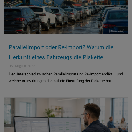
Parallelimport oder Re-Import? Warum die
Herkunft eines Fahrzeugs die Plakette
beeinflusst
05. August 2026
Der Unterschied zwischen Parallelimport und Re-Import erklärt – und
welche Auswirkungen das auf die Einstufung der Plakette hat.