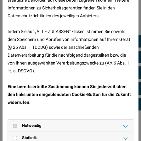
staatliche Behörden auf diese Daten zugreifen können. Weitere
Informationen zu Sicherheitsgarantien finden Sie in den
Datenschutzrichtlinien des jeweiligen Anbieters.
Indem Sie auf „ALLE ZULASSEN" klicken, stimmen Sie sowohl
dem Speichern und Abrufen von Informationen auf Ihrem Gerät
072
Zulassungsdienst 2026: Welche
(§ 25 Abs. 1 TDDDG) sowie der anschließenden
Zusatzleistungen Kunden heute erwarten
Datenverarbeitung für die nachfolgend dargestellten bzw. die
E-M
von Ihnen ausgewählten Verarbeitungszwecke zu (Art 6 Abs. 1
31. Juli 2026
lit. a. DSGVO).
Yo
Welche digitalen Zusatzangebote Kunden 2026 von
Zulassungsdiensten erwarten und wie sich die Umweltplakette als
Eine bereits erteilte Zustimmung können Sie jederzeit über
Service positionieren lässt.
Fa
den links unten eingeblendeten Cookie-Button für die Zukunft
widerrufen.
In
Notwendig
Statistik