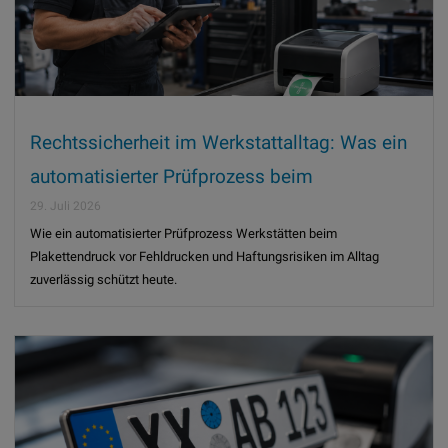
Rechtssicherheit im Werkstattalltag: Was ein
automatisierter Prüfprozess beim
Plakettendruck leistet
29. Juli 2026
Wie ein automatisierter Prüfprozess Werkstätten beim
Plakettendruck vor Fehldrucken und Haftungsrisiken im Alltag
zuverlässig schützt heute.